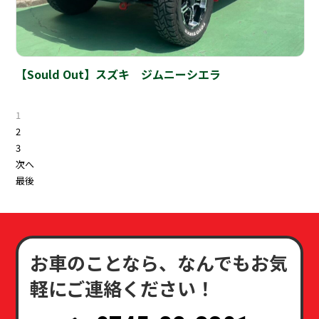
【Sould Out】スズキ ジムニーシエラ
投
1
稿
2
3
ナ
次へ
ビ
最後
ゲ
ー
シ
ョ
ン
お車のことなら、なんでもお気
軽にご連絡ください！