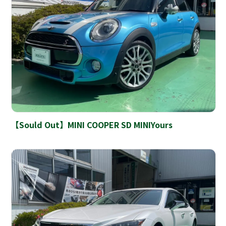
【Sould Out】MINI COOPER SD MINIYours