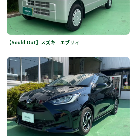
【Sould Out】スズキ エブリィ