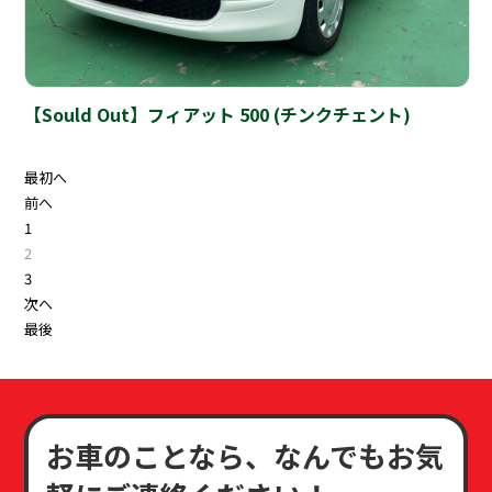
【Sould Out】フィアット 500 (チンクチェント)
最初へ
投
前へ
稿
1
2
ナ
3
ビ
次へ
ゲ
最後
ー
シ
ョ
ン
お車のことなら、なんでもお気